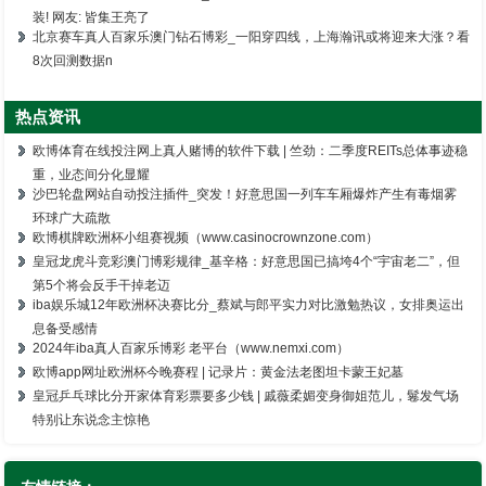
装! 网友: 皆集王亮了
北京赛车真人百家乐澳门钻石博彩_一阳穿四线，上海瀚讯或将迎来大涨？看
8次回测数据n
热点资讯
欧博体育在线投注网上真人赌博的软件下载 | 竺劲：二季度REITs总体事迹稳
重，业态间分化显耀
沙巴轮盘网站自动投注插件_突发！好意思国一列车车厢爆炸产生有毒烟雾
环球广大疏散
欧博棋牌欧洲杯小组赛视频（www.casinocrownzone.com）
皇冠龙虎斗竞彩澳门博彩规律_基辛格：好意思国已搞垮4个“宇宙老二”，但
第5个将会反手干掉老迈
iba娱乐城12年欧洲杯决赛比分_蔡斌与郎平实力对比激勉热议，女排奥运出
息备受感情
2024年iba真人百家乐博彩 老平台（www.nemxi.com）
欧博app网址欧洲杯今晚赛程 | 记录片：黄金法老图坦卡蒙王妃墓
皇冠乒乓球比分开家体育彩票要多少钱 | 戚薇柔媚变身御姐范儿，鬈发气场
特别让东说念主惊艳