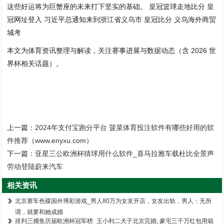
这些好运将为巨蟹座的未来打下坚实的基础。 皇冠篮球走地比分 皇
冠网址登入 习近平总通知来到浙江省义乌市 皇冠比分 义乌海外商贸
城考
本文为体育资讯整理与解读，关注赛事进展与数据动态（含 2026 世
界杯相关话题）。
上一篇：
2024年支付宝跑分平台 菠菜体育投注软件有哪些好用的软
件推荐（www.enyxu.com）
下一篇：
亚星三公欧洲杯猜球用什么软件_喜马拉雅车载杜比全景声
劳动登陆蔚来汽车
相关资讯
北京赛车色碟国外博彩游戏_男人80万为女友开店，女友出轨，男人：无所
谓，就要和她成婚
排列三捕鱼历届欧洲杯冠军榜_王小利二犬子北京完婚, 豪宅三千万红包用箱