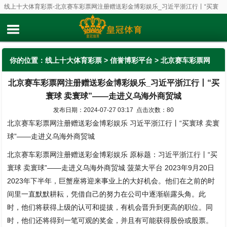
线上十大体育彩票-北京赛车彩票网注册赠送彩金博彩娱乐_习近平浙江行丨“买寰
球 卖寰球”——走进义乌海外商贸城
你的位置：
线上十大体育彩票
>
信誉博彩平台
> 北京赛车彩票网
北京赛车彩票网注册赠送彩金博彩娱乐_习近平浙江行丨“买
注册赠送彩金博彩娱乐_习近平浙江行丨“买寰球 卖寰球”——走进
寰球 卖寰球”——走进义乌海外商贸城
义乌海外商贸城
发布日期：2024-07-27 03:17 点击次数：80
北京赛车彩票网注册赠送彩金博彩娱乐 习近平浙江行丨“买寰球 卖寰
球”——走进义乌海外商贸城
北京赛车彩票网注册赠送彩金博彩娱乐 原标题：习近平浙江行丨“买
寰球 卖寰球”——走进义乌海外商贸城 菠菜大平台 2023年9月20日
2023年下半年，巨蟹座将迎来事业上的大好机会。他们在之前的时
间里一直默默耕耘，凭借自己的努力在公司中逐渐崭露头角。此
时，他们将获得上级的认可和提拔，有机会晋升到更高的职位。同
时，他们还将得到一笔可观的奖金，并且有可能获得股份或股票。