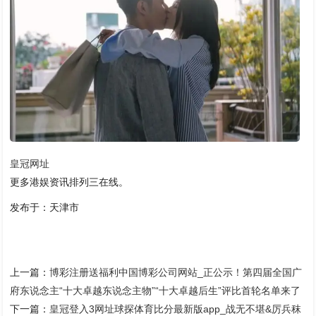
皇冠网址
更多港娱资讯排列三在线。
发布于：天津市
上一篇：
博彩注册送福利中国博彩公司网站_正公示！第四届全国广
府东说念主“十大卓越东说念主物”“十大卓越后生”评比首轮名单来了
下一篇：
皇冠登入3网址球探体育比分最新版app_战无不堪&厉兵秣