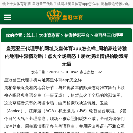
线上十大体育彩票-皇冠登三代理手机网址英皇体育app怎么样_周柏豪连诗雅内地
雨中深情对唱！点火全场脑怒！屡次演出情侣拍吻戏零无语
你的位置：
线上十大体育彩票
>
信誉博彩平台
> 皇冠登三代理手
皇冠登三代理手机网址英皇体育app怎么样_周柏豪连诗雅
机网址英皇体育app怎么样_周柏豪连诗雅内地雨中深情对唱！点
内地雨中深情对唱！点火全场脑怒！屡次演出情侣拍吻戏零
火全场脑怒！屡次演出情侣拍吻戏零无语
无语
发布日期：2026-05-10 10:42 点击次数：92
皇冠登三代理手机网址英皇体育app怎么样_
周柏豪最近亮相内地音乐节，与知晓多年的师妹连诗雅在舞台上联
袂齐唱经典粤语金曲《一事无成》，短暂点火了全场的浓烈氛围。
这次草莓音乐节的粤语专场，由周柏豪联袂连诗雅、卫兰
（Janice）、江海迦（AGA）和王灏儿（JW）轮替登台献唱。尽管
今日的天气不甚理念念，现场不雅众照旧暖热不减，全程为偶像们
加油趋奉。周柏豪演唱了多首粤语歌曲，并用隧谈粤语与不雅众互