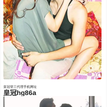
皇冠登三代理手机网址
皇冠hg86a