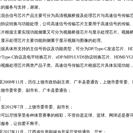
靠的服务与支持，谢谢。
速混合信号芯片产品主要可分为高清视频桥接及处理芯片与高速信号传输
的协议转换与功能处理，公司高速信号传输芯片主要用于高速信号的传输
芯片根据主要实现功能侧重又可分为视频桥接芯片与显示处理芯片。视频
；显示处理芯片主要功能则侧重于显示视频与图像的处理。
具体所支持的主信号协议及功能类型，可分为DP/Type-C发送芯片、HDMI
P/Type-C协议及电平转换芯片、eDP/MIPI/LVDS协议转换芯片、HD
与视频处理芯片两类产品子类。高速信号传输芯片根据芯片具体实现功能
至2008年11月，历任上饶市政协副主席、广丰县委通告，上饶市委常委
上饶市委常委、副市长、广丰县委通告；
买
月至2012年7月，上饶市委常委、副市长；
你可以尽情享受各种体育赛事的精彩，不管你是足球、篮球、网球还是赛
彩服务，让你爱不释手。
至2017年11月，江西省住房和城乡开采厅党组通告、厅长；