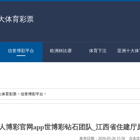
大体育彩票
信誉博彩平台
欧洲杯比赛
体育下注
亚洲十大体
大体育彩票
>
信誉博彩平台
>
人博彩官网app世博彩钻石团队_江西省住建厅原
发布日期：2026-05-26 15:50 点击