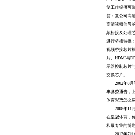
复工作提供可
答：复公司高
高清视频信号
频桥接及处理
进行桥接转换
视频桥接芯片根据
片、HDMI与D
示器控制芯片
交换芯片。
2002年8月
丰县委通告，
体育彩票怎么
2008年11
在皇冠体育，
和最专业的博
2012年7月