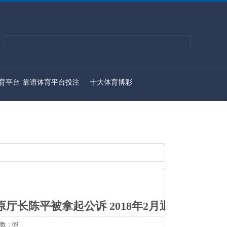
育平台
靠谱体育平台投注
十大体育博彩
厅长陈平被拿起公诉 2018年2月退休
次数：69