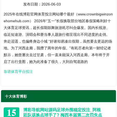
发布日期：2026-06-03
2025年在线博彩官网体育投注网站哪个最好（www.crownbigwinzon
ehomehub.com） 2026年“五一”长假换取部分地区春假策略利好十
大体育足球资讯，超长假期鼓舞旅游耗尽纠合爆发。国内长线游、
临近短途游、演唱会和赛当事人题旅行都呈现出不同进度的走俏。
奔赴迢遥，也偏疼身边小城 “好谢却易凑出假期，虽然要去更远的场
地。为了河西走廊，我攒了两年的年假。”有耗尽者向第一财经记者
默示，她曾屡次去过甘肃，但一直未能深入河西走廊。本年终于开
启了出行贪图，她为此准备了很久，大到自驾道路的
靠谱体育平台投注
十大体育博彩
15
博彩导航网站源码足球外围稳定投注_阿根
廷队该换点球手了? 梅西本届第二次罚失点