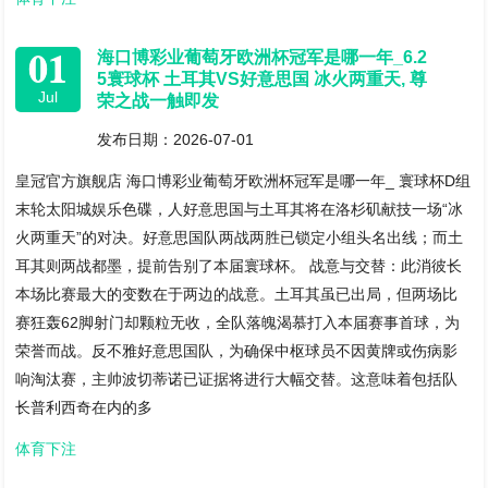
01
海口博彩业葡萄牙欧洲杯冠军是哪一年_6.2
5寰球杯 土耳其VS好意思国 冰火两重天, 尊
Jul
荣之战一触即发
发布日期：2026-07-01
皇冠官方旗舰店 海口博彩业葡萄牙欧洲杯冠军是哪一年_ 寰球杯D组
末轮太阳城娱乐色碟，人好意思国与土耳其将在洛杉矶献技一场“冰
火两重天”的对决。好意思国队两战两胜已锁定小组头名出线；而土
耳其则两战都墨，提前告别了本届寰球杯。 战意与交替：此消彼长
本场比赛最大的变数在于两边的战意。土耳其虽已出局，但两场比
赛狂轰62脚射门却颗粒无收，全队落魄渴慕打入本届赛事首球，为
荣誉而战。反不雅好意思国队，为确保中枢球员不因黄牌或伤病影
响淘汰赛，主帅波切蒂诺已证据将进行大幅交替。这意味着包括队
长普利西奇在内的多
体育下注