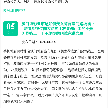
好该位走大。另外，最近10期该位奇偶比为
欧洲杯哪里下注
05
澳门博彩业市场如何美女荷官澳门赌场线上
_爱情莫得传闻大结局！林展翘让出的不是
Jun
闪灵骑士，于不绝交的阿谁东说念主
发布日期：2026-06-05
手机博彩网站排名澳门博彩业市场如何美女荷官澳门赌场线上_ 全网
齐在恭喜何韩求婚奏效，恭喜《我命不羡仙》百万储藏万东说念主
打赏，恭喜闪灵骑士登顶网文界神坛。 可我如何看如何认为分歧
劲。 林展翘说了一句“我比很爱你还爱你”，然后就把我方捏阄捏到
的东西让了出去。 她说这话的技能笑得多甜啊葡京娱乐三公，可我
看着心里发凉。 这哪是什么猖狂广告，这分明是一个女东说念主亲
手把我方半条工作命交出去了。 网文圈的东说念主齐知说念闪灵骑
士这个IP意味着什么。 断更四年的演义齐有东说念主抢着续写，孤
烟靠偷来的大纲换了