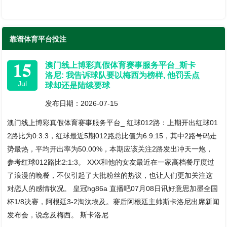
靠谱体育平台投注
15
澳门线上博彩真假体育赛事服务平台_斯卡
洛尼: 我告诉球队要以梅西为榜样, 他罚丢点
Jul
球却还是陆续要球
发布日期：2026-07-15
澳门线上博彩真假体育赛事服务平台_ 红球012路：上期开出红球01
2路比为0:3:3，红球最近5期012路总比值为6:9:15，其中2路号码走
势最热，平均开出率为50.00%，本期应该关注2路发出冲天一炮，
参考红球012路比2:1:3。 XXX和他的女友最近在一家高档餐厅度过
了浪漫的晚餐，不仅引起了大批粉丝的热议，也让人们更加关注这
对恋人的感情状况。 皇冠hg86a 直播吧07月08日讯好意思加墨全国
杯1/8决赛，阿根廷3-2淘汰埃及。赛后阿根廷主帅斯卡洛尼出席新闻
发布会，说念及梅西。 斯卡洛尼