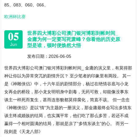
85、083、060、066、
欧洲杯比赛
05
世界四大博彩公司澳门银河博彩到帐时间_
金庸为何一定要写死萧峰？你看他的历史原
Jun
型是谁，顿时便焕然大悟
发布日期：2026-06-05
世界四大博彩公司澳门银河博彩到帐时间_ 金庸的演义里，有莫得那
种让你以为异常突兀的剧情升沉？ 至少笔者的印象里有两段。 其一
是《神雕侠侣》中，十六年后的剧情部分，杨过在绝情谷底与小龙
女再会的桥段，那小龙女明明身中剧毒，无药可救，却能像没事东
谈主一样死而复生，甚而连形貌都莫得腐化，简直不该。 但一念念
《神雕侠侣》是以“情”为主题的一册演义，那金庸最终会写出多情东
谈主终成婚族的结局，也实属平常，他们吃了那么多苦，若还不成
赢得一个相对圆满的结局，那就是凉了“多情东谈主”的心。 而另一
段则是《天龙八部》