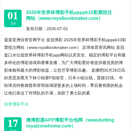
01
2026年世界杯博彩手机apppk10彩票投注
网站（www.royalbookmaker.com）
Jul
发布日期：2026-07-01
菠菜亚洲信誉官网平台 皇冠博彩 2025年世界杯博彩手机apppk10彩
票投注网站（www.royalbookmaker.com） 足球体育资讯网站 皇冠
盘口水位低世界杯博彩手机app网站以其安全、稳定的博彩平台和最
多样化的博彩游戏和赛事直播，为广大博彩爱好者提供最优质的博
彩体验和最大的博彩收益，让您尽享博彩乐趣。 直播吧06月26日讯
好意思加墨天下杯小组赛F组收官，日本小组出线，晋级32强。 年
轻球员特鲁姆普和库明加渴望更多的上场时间，季后赛有限的机会
让他们表达了对球队的不满，加剧了勇士队的紧
信誉博彩平台
17
澳博彩票APP博彩平台包网（www.betting
royalzonehome.com）
Jun