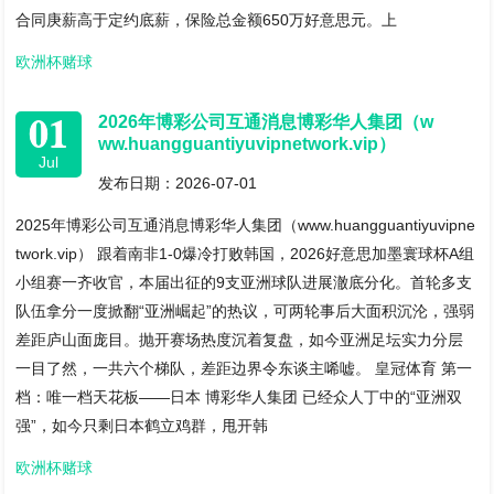
合同庚薪高于定约底薪，保险总金额650万好意思元。上
欧洲杯赌球
01
2026年博彩公司互通消息博彩华人集团（w
ww.huangguantiyuvipnetwork.vip）
Jul
发布日期：2026-07-01
2025年博彩公司互通消息博彩华人集团（www.huangguantiyuvipne
twork.vip） 跟着南非1-0爆冷打败韩国，2026好意思加墨寰球杯A组
小组赛一齐收官，本届出征的9支亚洲球队进展澈底分化。首轮多支
队伍拿分一度掀翻“亚洲崛起”的热议，可两轮事后大面积沉沦，强弱
差距庐山面庞目。抛开赛场热度沉着复盘，如今亚洲足坛实力分层
一目了然，一共六个梯队，差距边界令东谈主唏嘘。 皇冠体育 第一
档：唯一档天花板——日本 博彩华人集团 已经众人丁中的“亚洲双
强”，如今只剩日本鹤立鸡群，甩开韩
欧洲杯赌球