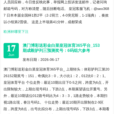
人员回应称，今日曾反映此事，举报网上投诉发送邮件，记者问询
邮箱号码，对方称清楚，随后挂断电话。 皇冠客服飞机：@seo368
7 日本本届全国杯1胜2平（2-2荷兰，4-0突尼斯，1-1瑞典），奏效
以小组第2晋级。 这是上半场第41分钟，成都荣成
欧洲杯哪里下注
17
澳门博彩送彩金白菜皇冠体育365平台_153
期成毅胪列三预测奖号：6码组六参考
Jun
发布日期：2026-06-17
澳门博彩送彩金白菜皇冠体育365平台_ 上期转头：体彩胪列三第20
26152期奖号：151，奇偶比3：0，大小比1：2，012比0：2：1。
皇冠体育平台 个位走势：最近10期出目下0-5之间，跨度为6点，开
出限制较大，上期出现号码1，下跌2点，本期展望该位开重号。另
外，最近10期该位012路号码比为4：3：3，1路走势较冷，本期扫
视1路出现，眷注号码1。 十位走势：最近10期开出限制在2-9区
段，跨度为8点，出号比拟分布，上期出现号码5，下跌3点，本期看