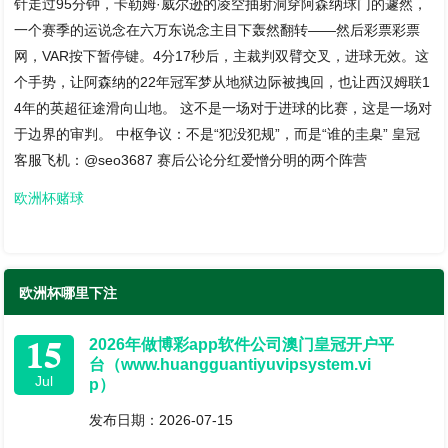
针走过95分钟，卡勒姆·威尔逊的凌空抽射洞穿阿森纳球门的遽然，
一个赛季的运说念在六万东说念主目下轰然翻转——然后彩票彩票
网，VAR按下暂停键。4分17秒后，主裁判双臂交叉，进球无效。这
个手势，让阿森纳的22年冠军梦从地狱边际被拽回，也让西汉姆联1
4年的英超征途滑向山地。 这不是一场对于进球的比赛，这是一场对
于边界的审判。 中枢争议：不是“犯没犯规”，而是“谁的圭臬” 皇冠
客服飞机：@seo3687 赛后公论分红爱憎分明的两个阵营
欧洲杯赌球
欧洲杯哪里下注
15
2026年做博彩app软件公司澳门皇冠开户平
台（www.huangguantiyuvipsystem.vi
Jul
p）
发布日期：2026-07-15