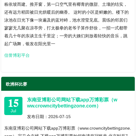
栋依坡而建。推开窗，第一口空气里有椰青的微甜、土壤的结实，
还有远方稻田被日光烘暖后的幽香。 这时的小区是鲜嫩的。楼下的
泳池在日光下像一块遍及的蓝对峙，池水澄莹见底。晨练的邻居们
寥寥无几聚在凉亭旁，打太极拳的老爷子算作舒徐，一招一式都带
着几十年的东谈主生千里淀；一旁的大姨们则放着轻快的音乐，跳
起广场舞，银发在阳光里一
信誉博彩平台
欧洲杯比赛
15
东南亚博彩公司网站下载app万博彩票（w
ww.crowncitybettingzone.com）
Jul
发布日期：2026-07-15
东南亚博彩公司网站下载app万博彩票（www.crowncitybettingzone.