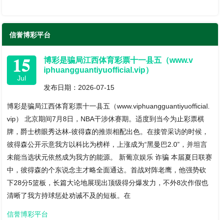
信誉博彩平台
15
博彩是骗局江西体育彩票十一县五（www.v
iphuangguantiyuofficial.vip）
Jul
发布日期：2026-07-15
博彩是骗局江西体育彩票十一县五（www.viphuangguantiyuofficial.
vip） 北京期间7月8日，NBA干涉休赛期。适度到当今为止彩票棋
牌，爵士榜眼秀达林-彼得森的推崇相配出色。在接管采访的时候，
彼得森公开示意我方以科比为榜样，上涨成为“黑曼巴2.0”，并坦言
未能当选状元依然成为我方的能源。 新葡京娱乐 诈骗 本届夏日联赛
中，彼得森的个东说念主才略全面通达。首战对阵老鹰，他强势砍
下28分5篮板，长篇大论地展现出顶级得分爆发力，不外8次作假也
清晰了我方持球惩处劝诫不及的短板。在
信誉博彩平台