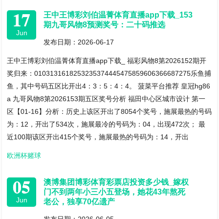
17
王中王博彩刘伯温菁体育直播app下载_153
期九哥风物8预测奖号：二十码推选
Jun
发布日期：2026-06-17
王中王博彩刘伯温菁体育直播app下载_ 福彩风物8第2026152期开
奖归来：0103131618253235374445475859606366687275乐鱼捕
鱼，其中号码五区比开出4：3：5：4：4。 菠菜平台推荐 皇冠hg86
a 九哥风物8第2026153期五区奖号分析 福田中心区城市设计 第一
区【01-16】分析：历史上该区开出了8054个奖号，施展最热的号码
为：12，开出了534次，施展最冷的号码为：04，出现472次； 最
近100期该区开出415个奖号，施展最热的号码为：14，开出
欧洲杯赌球
05
澳博集团博彩体育彩票店投资多少钱_嫁权
门不到两年小三小五登场，她花43年熬死
Jun
老公，独享70亿遗产