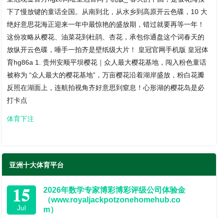
下了慢放键的童话全国。从南到北，从水乡到高原开云色碟，10 大
绝好意思花海正迎来一年中最惊艳的盛放期，错过就要再等一年！
这份攻略从樱花、油菜花到杜鹃、杏花，承包你通盘这个词春天的
放纵开云色碟，唾手一拍齐是壁纸级大片！ 皇冠官网手机版 皇冠体
育hg86a 1. 贵州安顺平坝樱花｜众人最大樱花基地，闯入粉色童话
被称为 “众人最大的樱花基地”，万亩樱花沿着湖岸盛放，粉白花瓣
反照在湖面上，连航拍视角齐好意思到窒息！心形湖的樱花岛是必
打卡点
体育下注
亚洲十大体育平台
15
2026年数学专家博彩博彩评级公司体验金
（www.royaljackpotzonehomehub.co
Jul
m）