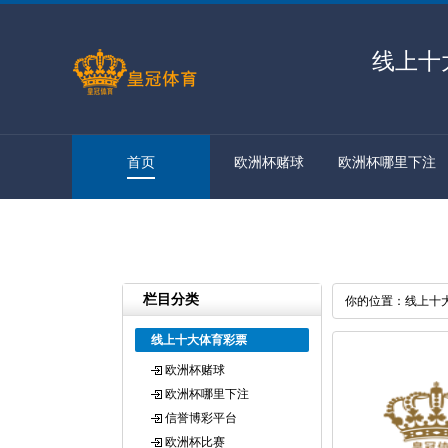
线上十
首页
欧洲杯赌球
欧洲杯哪里下注
欧洲杯内幕球
足球下注平台
栏目分类
你的位置：
线上十
线上十大体育彩票
欧洲杯赌球
欧洲杯哪里下注
信誉博彩平台
欧洲杯比赛