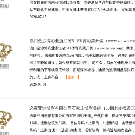
国女排在前两站获得5胜3负收货，而香港站李盈莹因伤持续缺阵，
站东说念主员成就。中国女排比赛将在CCTV5全场直播。 皇冠体育信用盘
2026-07-15
澳门金沙博彩业浙江省6+1体育彩票开奖（www.zauwo.co
澳门金沙博彩业浙江省6+1体育彩票开奖（www.zauwo.com
的牌号。 巅峰时期站在NBA内线，抬手就能震慑全场，跨步起跳
2011年晓谕退役，如今整整夙昔14年。 前不久，45岁的他现身
经利落的下颌线澈底销毁，面颊浮肿轻视，油腻的黑眼圈盘踞眼底
的步态，上身不自......
【更多...】
2026-07-01
必赢亚洲博彩有限公司石家庄博彩美缝_153期老杨摆设
必赢亚洲博彩有限公司石家庄博彩美缝_ 开奖回来：摆设三第20261
11期，遗漏总值为21期。 首位号码：上期为：1,遗漏5期，走势
号码：上期出现：5,遗漏5期出现，昭彰较热，热码近期频次较高，