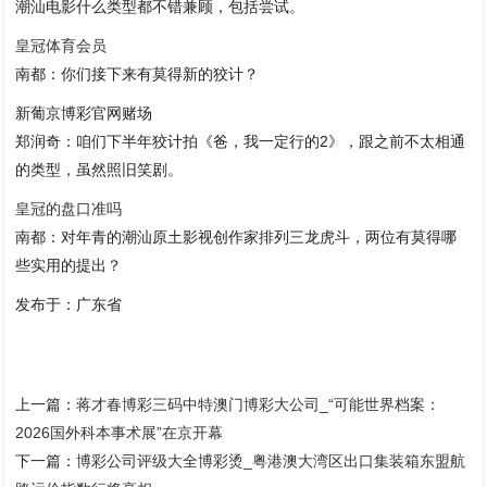
潮汕电影什么类型都不错兼顾，包括尝试。
皇冠体育会员
南都：你们接下来有莫得新的狡计？
新葡京博彩官网赌场
郑润奇：咱们下半年狡计拍《爸，我一定行的2》，跟之前不太相通
的类型，虽然照旧笑剧。
皇冠的盘口准吗
南都：对年青的潮汕原土影视创作家排列三龙虎斗，两位有莫得哪
些实用的提出？
发布于：广东省
上一篇：
蒋才春博彩三码中特澳门博彩大公司_“可能世界档案：
2026国外科本事术展”在京开幕
下一篇：
博彩公司评级大全博彩烫_粤港澳大湾区出口集装箱东盟航