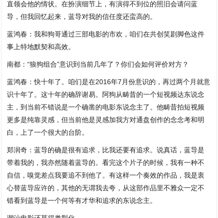
直领会他的情状。在扮演细节上，有演得不到位的照旧会请问蓝
导，但我回忆起来，蓝导对我的信任度还蛮高的。
蓝鸿春：我和狗哥通过三部电影的市欢，咱们在共创笑剧脚色这件
事上特地默契和高效。
南都：“狼狗组合”意识到当前几年了？你们会如何评价对方？
蓝鸿春：快十年了。咱们是在2016年7月份意识的，再过两个月就意
识十年了。这十年的确辞谢易。阿狗从畴昔的一个短视频达东说念
主，到当前不错说是一个确凿的电影东说念主了。他畴昔拍短视频
更多是纯靠灵感，但当前他是灵感加我方对通盘创作的念念考和明
白，上了一个很大的台阶。
郑润奇：蓝导的确是很有追求，比我还要有追求。说真话，蓝导是
带着我的，我亦然随着蓝导的。看完这个片子的时候，我有一种不
自信，嗅觉差点我要追不到他了。有这样一个奏效的作品，我是衷
心替蓝导应许的，其他的无谓我去夸，从这部作品里不雅众一定不
错看到蓝导是一个何等有才华和追求的东说念主。
潮汕电影还莫得类型化