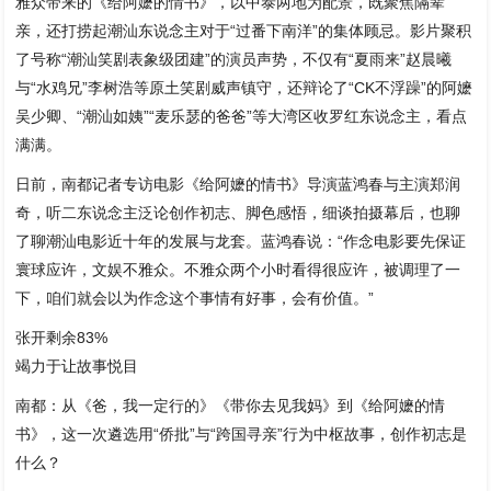
雅众带来的《给阿嬷的情书》，以中泰两地为配景，既聚焦隔辈
亲，还打捞起潮汕东说念主对于“过番下南洋”的集体顾忌。影片聚积
了号称“潮汕笑剧表象级团建”的演员声势，不仅有“夏雨来”赵晨曦
与“水鸡兄”李树浩等原土笑剧威声镇守，还辩论了“CK不浮躁”的阿嬷
吴少卿、“潮汕如姨”“麦乐瑟的爸爸”等大湾区收罗红东说念主，看点
满满。
日前，南都记者专访电影《给阿嬷的情书》导演蓝鸿春与主演郑润
奇，听二东说念主泛论创作初志、脚色感悟，细谈拍摄幕后，也聊
了聊潮汕电影近十年的发展与龙套。蓝鸿春说：“作念电影要先保证
寰球应许，文娱不雅众。不雅众两个小时看得很应许，被调理了一
下，咱们就会以为作念这个事情有好事，会有价值。”
张开剩余83%
竭力于让故事悦目
南都：从《爸，我一定行的》《带你去见我妈》到《给阿嬷的情
书》，这一次遴选用“侨批”与“跨国寻亲”行为中枢故事，创作初志是
什么？