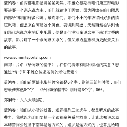
蓝鸿春：前两部电影是讲爸爸姆妈，不雅众很期待咱们第三部电影
要讲哪一个亲东说念主，咱们就猜测了阿嬷。因为阿嬷在咱们顾忌
内部给到咱们好多和蔼，最疼咱们。咱们小小的年级得回好多的情
谊慰藉，便是来自阿嬷这个脚色。要讲到阿嬷，天然而然会讲到他
们那代东说念主的历史配景，便是咱们潮汕东说念主下南洋过番的
故事。影片讲了一个跟阿嬷关系的，但又跟通盘族群历史配景关系
的故事。
www.summitsportshq.com
南都：片名《给阿嬷的情书》，在你们看来有哪种特地的寓意？想
通过“情书”和不雅众传递若何的潮汕元素？
蓝鸿春：咱们前两部电影的片名都是6个字，到第三部的时候，咱们
想最佳亦然6个字，《给阿嬷的情书》刚好是6个字，666。
郑润奇：六六大顺(笑)。
蓝鸿春：咱们从小听的过番、暹罗排列三龙虎斗，都是听来的故事
费力。我就以为咱们要拍一个跟祖辈关系的故事，让寰球知说念原
本畴昔阿公过番下南洋是这方式的，暹罗是这方式的，也算是给咱