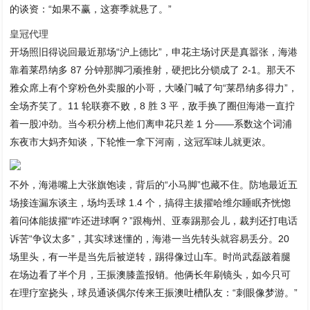
的谈资：“如果不赢，这赛季就悬了。”
皇冠代理
开场照旧得说回最近那场“沪上德比”，申花主场讨厌是真嚣张，海港
靠着莱昂纳多 87 分钟那脚刁顽推射，硬把比分锁成了 2-1。那天不
雅众席上有个穿粉色外卖服的小哥，大嗓门喊了句“莱昂纳多得力”，
全场齐笑了。11 轮联赛不败，8 胜 3 平，敌手换了圈但海港一直拧
着一股冲劲。当今积分榜上他们离申花只差 1 分——系数这个词浦
东夜市大妈齐知谈，下轮惟一拿下河南，这冠军味儿就更浓。
不外，海港嘴上大张旗饱读，背后的“小马脚”也藏不住。防地最近五
场接连漏东谈主，场均丢球 1.4 个，搞得主拔擢哈维尔睡眠齐恍惚
着问体能拔擢“咋还进球啊？”跟梅州、亚泰踢那会儿，裁判还打电话
诉苦“争议太多”，其实球迷懂的，海港一当先转头就容易丢分。20
场里头，有一半是当先后被逆转，踢得像过山车。时尚武磊跛着腿
在场边看了半个月，王振澳膝盖报销。他俩长年刷镜头，如今只可
在理疗室挠头，球员通谈偶尔传来王振澳吐槽队友：“刺眼像梦游。”