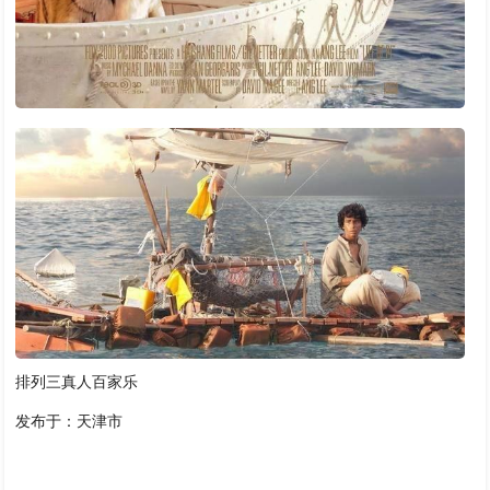
排列三真人百家乐
发布于：天津市