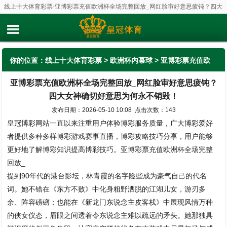
线上十大体育彩票-亚博彩票充值欧洲杯全场完整回放_网红脸审好意思疲钝？四大
女神确切好意思为何永不销毁！
你的位置：
线上十大体育彩票
>
欧洲杯内幕球
> 亚博彩票充值欧
亚博彩票充值欧洲杯全场完整回放_网红脸审好意思疲钝？
洲杯全场完整回放_网红脸审好意思疲钝？四大女神确切好意思为
四大女神确切好意思为何永不销毁！
何永不销毁！
发布日期：2026-05-10 10:08 点击次数：143
皇冠博彩网站一直以来注重用户体验博彩服务质量，广大博彩爱好
者提供多种多样博彩游戏赛事直播，博彩攻略技巧分享，用户能够
更好地了解博彩知识提高博彩技巧。亚博彩票充值欧洲杯全场完整
回放_
提到90年代的港台影坛，林青霞的名字险些成为豪气自己的代名
词。她不错在《东方不败》中化身粗野洒脱的江湖儿女，游刃多
余、阵容磅礴；也能在《新龙门东说念主皮客栈》中展现风情万种
的侠女仪态，眉眼之间透着令东说念主难以疏远的矛头。她那独具