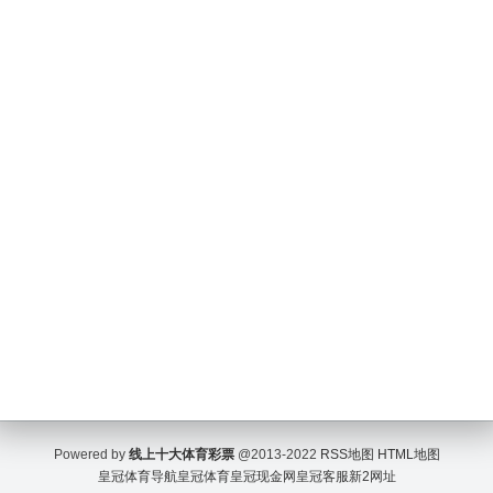
Powered by
线上十大体育彩票
@2013-2022
RSS地图
HTML地图
皇冠体育导航
皇冠体育
皇冠现金网
皇冠客服
新2网址