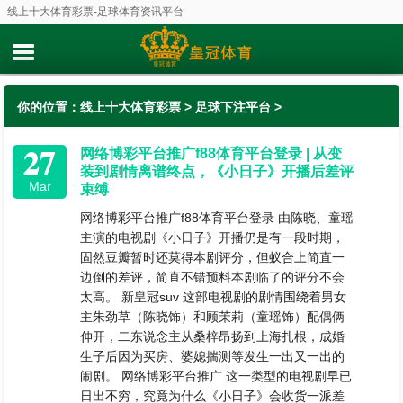
线上十大体育彩票-足球体育资讯平台
你的位置：
线上十大体育彩票
>
足球下注平台
>
27
网络博彩平台推广f88体育平台登录 | 从变
装到剧情离谱终点，《小日子》开播后差评
Mar
束缚
网络博彩平台推广f88体育平台登录 由陈晓、童瑶
主演的电视剧《小日子》开播仍是有一段时期，
固然豆瓣暂时还莫得本剧评分，但蚁合上简直一
边倒的差评，简直不错预料本剧临了的评分不会
太高。 新皇冠suv 这部电视剧的剧情围绕着男女
主朱劲草（陈晓饰）和顾茉莉（童瑶饰）配偶俩
伸开，二东说念主从桑梓昂扬到上海扎根，成婚
生子后因为买房、婆媳揣测等发生一出又一出的
闹剧。 网络博彩平台推广 这一类型的电视剧早已
日出不穷，究竟为什么《小日子》会收货一派差