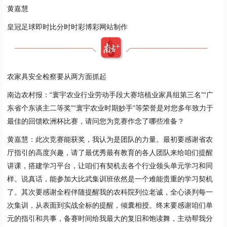
黄嘉慧
皇冠足球即时比分时时彩博彩网站制作
农家具安全检察要从两方面抓起
南边农村报：“寰宇农业行业劳动手段大赛培植业家具组第三名”“广
东省个东谈主二等奖”“寰宇农业时期妙手”等荣誉是对您多年致力于
最佳的回馈欧洲杯比赛，请问您为竞赛作念了哪些准备？
黄嘉慧：此次竞赛能获奖，我认为是团队的力量。最初要感谢省农
厅指引的高度兴趣，请了最优秀最有教育的各人团队来给咱们提醒
讲课，搭建学习平台，让咱们有契机去各个行业领头单元学习和同
样。说真话，能参加大比武集训班依然是一个难能贵重的学习契机
了。其次要感谢全程伴随提醒我的农科院列位老诚，全心谈判每一
次集训，从表面到实战全标的提醒，倾囊相授。终末要感谢咱们单
元的指引和共事，备赛时间给我最大的复旧和饱读舞，主动帮我分