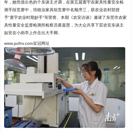
年，她凭借出色的个东谈主才调，在第五届寰宇农家具性量安全检
测手段竞赛中，培植业家具组竞赛中名顺序三，获农业农村部授
予“寰宇农业时期妙手”等荣誉。本期《农安访谈》邀请了东莞市农家
具性量安全监督检测所检察员黄嘉慧，为大众共享下层农安东谈主
如安在小岗亭上作念出大手脚。
www.pufnv.com
皇冠网址