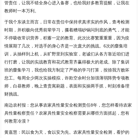
管责任，让我不错全身心进入备赛，也给我好多教育提醒，让我在
教师时一本万利。
于我个东谈主而言，日常在责任中保持求真求实的作风，查考检测
时期，并积极向优秀前辈学习，攥着糟塌砂锅问到底的勇气，才能
不停吸收常识营养，积蓄一定的教育。此次比赛繁重重重，因为疫
情展期了几次，对选手的身心齐是一次庞大的挑战。6次的麇集培
训，从抽样到上机，从旷野里到实验室，老诚们从各方靠近咱们进
行打磨，让我的实战教育和花式教育齐赢得极大的老成。除了集训
班的麇集学习，我也给我方制定了严格的学习打算，按捺我方败坏
怠工。每周全少两次实操模拟，诈欺空余时分加强薄弱阵势专项教
师，白昼教师，晚上查贵寓刷题，表面和实操两手抓，时刻准备理
财挑战。
南边农村报：您从事农家具性量安全检测责任8年，您怎样看待农家
具性量检察责任？农家具性量安全检察需要从哪些方面抓起，您有
何教育冷漠？
黄嘉慧：民以食为天，食以安为先。农家具性量安全检测，看护的