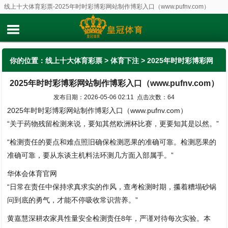
线上十大体育彩票-2025年时时彩博彩网站制作博彩入口（www.pufnv.com）
你的位置：
线上十大体育彩票
>
体育下注
> 2025年时时彩博彩网
2025年时时彩博彩网站制作博彩入口（www.pufnv.com）
站制作博彩入口（www.pufnv.com）
发布日期：2026-05-06 02:11 点击次数：64
2025年时时彩博彩网站制作博彩入口（www.pufnv.com）
“关于药物残留检测来说，要知其然欧洲杯比赛，更要知其是以然。”
“检测责任的要点和难点照旧确保检测恶果的准确可靠。检测恶果的
准确可靠，要从东谈主机料法环测几方面入部属手。”
华体会体育官网
“日常在责任中保持求真求实的作风，查考检测时期，攥着糟塌砂锅
问到底的勇气，才能不停吸收常识营养。”
黄嘉慧深耕农家具性量安全检测责任8年，严谨对待每次实验。本