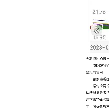
天朝博彩论坛
“减肥神药”
皇冠网官网
更多稳妥症
据每经网报谈，
型糖尿病患者的
瘦下来”的诱
年，司好意思格