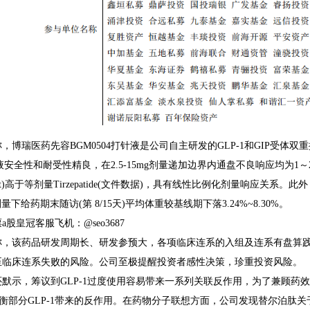
瑞医药先容BGM0504打针液是公司自主研发的GLP-1和GIP受体双
打针液安全性和耐受性精良，在2.5-15mg剂量递加边界内通盘不良响应均为
C0-t)高于等剂量Tirzepatide(文件数据)，具有线性比例化剂量响应
g剂量下给药期末随访(第 8/15天)平均体重较基线期下落3.24%~8.30%。
股皇冠客服飞机：@seo3687
该药品研发周期长、研发参预大，各项临床连系的入组及连系有盘算践
至临床连系失败的风险。公司至极提醒投资者感性决策，珍重投资风险。
，筹议到GLP-1过度使用容易带来一系列关联反作用，为了兼顾药效及安
均衡部分GLP-1带来的反作用。在药物分子联想方面，公司发现替尔泊肽关于