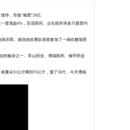
停，市值“催肥”26亿
一度涨超4%，百花医药、众生医药等多只股票均
他俱乐部。据说他在离队前曾参加了一场在赌场里
最佳的板块之一。常山药业、博瑞医药、翰宇药业
从91公斤降到76公斤，瘦了30斤。今天博瑞