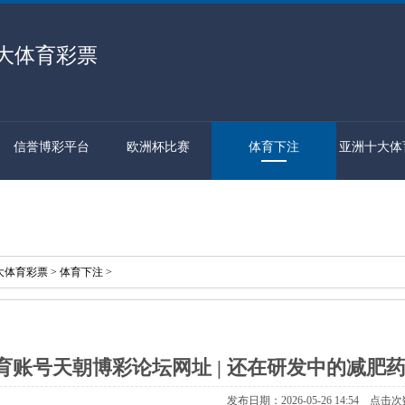
大体育彩票
信誉博彩平台
欧洲杯比赛
体育下注
亚洲十大体
大体育彩票
>
体育下注
>
育账号天朝博彩论坛网址 | 还在研发中的减肥
发布日期：2026-05-26 14:54 点击次