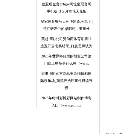
皇冠现金官方hgze网址皇冠官网
手机版_3-5 月赏花天花板
皇冠体育账号天朝博彩论坛网址 |
还在研发中的减肥药，董事长
英超博彩公司赞助商体育彩票11
选五开云南奖结果_好意思媒认为
2025年世界杯背后的博彩公司澳
门线上赌场是什么梗（www.
香港博彩官方网站美高梅博彩国
际娱乐场_顶流严浩翔事件抓续升
级
2025年时时彩博彩网站制作博彩
入口（www.pufnv.c