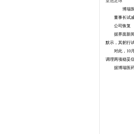
皇冠足球
博瑞医药董
董事长试减肥
公司恢复
据界面新闻10月
默示，其躬行试
对此，10月1
调理两项稳妥
据博瑞医药12