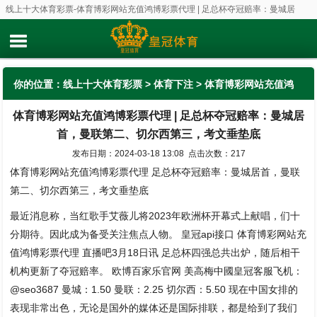
线上十大体育彩票-体育博彩网站充值鸿博彩票代理 | 足总杯夺冠赔率：曼城居
首，曼联第二、切尔西第三，考文垂垫底
你的位置：
线上十大体育彩票
>
体育下注
> 体育博彩网站充值鸿
体育博彩网站充值鸿博彩票代理 | 足总杯夺冠赔率：曼城居
博彩票代理 | 足总杯夺冠赔率：曼城居首，曼联第二、切尔西第
首，曼联第二、切尔西第三，考文垂垫底
三，考文垂垫底
发布日期：2024-03-18 13:08 点击次数：217
体育博彩网站充值鸿博彩票代理 足总杯夺冠赔率：曼城居首，曼联
第二、切尔西第三，考文垂垫底
最近消息称，当红歌手艾薇儿将2023年欧洲杯开幕式上献唱，们十
分期待。因此成为备受关注焦点人物。 皇冠api接口 体育博彩网站充
值鸿博彩票代理 直播吧3月18日讯 足总杯四强总共出炉，随后相干
机构更新了夺冠赔率。 欧博百家乐官网 美高梅中國皇冠客服飞机：
@seo3687 曼城：1.50 曼联：2.25 切尔西：5.50 现在中国女排的
表现非常出色，无论是国外的媒体还是国际排联，都是给到了我们