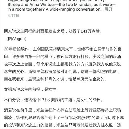
两东说念主同框的封面图发布之后，获得了141万点赞。
（图/Vogue）
20年后拍续作，主创团队莫得装束太平，也绝不销亡属于前作的窠
臼。许多来自第一部的槽点，被它我方躬行打脸。变装之间的暗涌
被再次放上台面，每个东说念主都用我方的方式复兴我方或他东说
念主的贪心。斯特里普和海瑟薇对咱们说，这是一部和煦的电影，
而在我看来，呈现这种和煦的才调，恰是AI所无法企及的。
女强东说念主的前提，是女性
不由分说，连络这个IP系列电影的主题，是女性的成长。
淌若说在前作里，米兰达把外衣摔在助理脸上等行径还称得上职场
霸凌，续作则狠狠给米兰达上了一节“风水轮换转”的课：阅历过下属
的投诉和东说念主力的监督，米兰达只可老憨建壮我方挂衣服，选