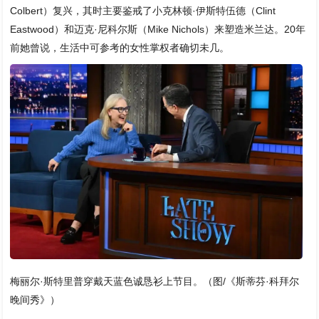
Colbert）复兴，其时主要鉴戒了小克林顿·伊斯特伍德（Clint
Eastwood）和迈克·尼科尔斯（Mike Nichols）来塑造米兰达。20年
前她曾说，生活中可参考的女性掌权者确切未几。
梅丽尔·斯特里普穿戴天蓝色诚恳衫上节目。（图/《斯蒂芬·科拜尔
晚间秀》）