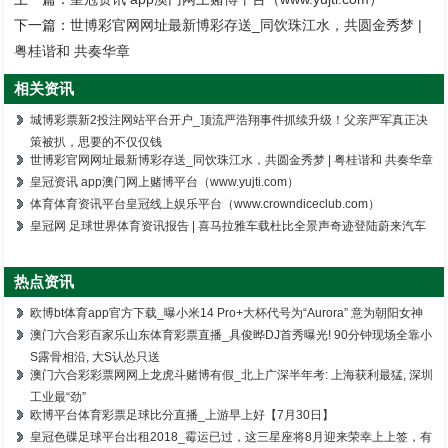
下一篇：
世博彩官网网址最新博彩存送_同饮珠江水，共圆金秀梦 |
粤桂谐和 共奏华章
相关资讯
城博彩票新2投注网站平台开户_顶流严浩翔事件抓续升级！父亲严军真正决
策被扒，思要的不仅仅钱
世博彩官网网址最新博彩存送_同饮珠江水，共圆金秀梦 | 粤桂谐和 共奏华章
皇冠资讯 app澳门网上赌博平台（www.yujti.com）
体育体育资讯平台皇冠线上娱乐平台（www.crowndiceclub.com）
皇冠网 足球世界体育资讯报告 | 喜马拉雅车载杜比全景声奇迹登陆蔚来汽车
热点资讯
欧博bt体育app官方下载_曝小米14 Pro+大杯代号为“Aurora” 意为朝阳女神
澳门六合彩百家乐山东体育彩票直播_具俊晔DJ首秀曝光! 90分钟现场全靠小
S露骨相沿, 大S认怂只送
澳门六合彩彩票网网上龙虎斗赌博有假_北上广深半年考: 上海获利最猛, 深圳
工业最“劲”
欧博平台体育彩票足球比分直播_上游早上好【7月30日】
皇冠色碟足球平台出租2018_霉运已过，这三星座将8月迎来荣幸上上签，有