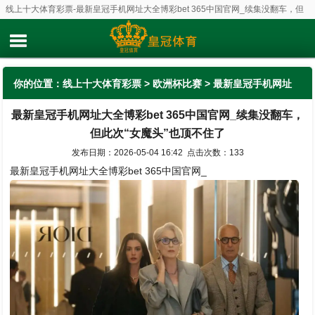
线上十大体育彩票-最新皇冠手机网址大全博彩bet 365中国官网_续集没翻车，但
此次“女魔头”也顶不住了
你的位置：
线上十大体育彩票
>
欧洲杯比赛
> 最新皇冠手机网址
最新皇冠手机网址大全博彩bet 365中国官网_续集没翻车，
大全博彩bet 365中国官网_续集没翻车，但此次“女魔头”也顶不住
但此次“女魔头”也顶不住了
了
发布日期：2026-05-04 16:42 点击次数：133
最新皇冠手机网址大全博彩bet 365中国官网_