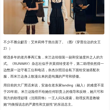
不少不雅众齰舌：艾米莉终于熬出面了。（图/《穿普拉达的女王
2》）
暌违多年的老共事再汇集，米兰达却假装一副和安迪度外之人的方
式。《RUNWAY》杂志社似乎并莫得转变若干，第二助理依然得一
边憋尿一边守着工位和电话，奈杰尔照旧会私下面给安迪搭配衣
服，而米兰达身上散漫出来的是纯属的严苛和骄傲。
用目前的大厂黑话来说，安迪在老东家landing（融入）的难度不亚
于20年前。米兰达险些不给她任何职责上的领导和反映，她只可和
我方的助理赵瑾（沈雨田饰）一王人闷头摸索，助理反而是教唆
她“均衡报说念的严肃性和文娱性”的东说念主。