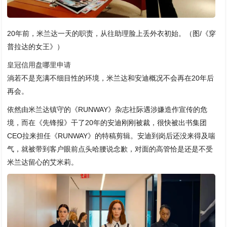
20年前，米兰达一天的职责，从往助理脸上丢外衣初始。（图/《穿
普拉达的女王》）
皇冠信用盘哪里申请
淌若不是充满不细目性的环境，米兰达和安迪概况不会再在20年后
再会。
依然由米兰达镇守的《RUNWAY》杂志社际遇涉嫌造作宣传的危
境，而在《先锋报》干了20年的安迪刚刚被裁，很快被出书集团
CEO拉来担任《RUNWAY》的特稿剪辑。安迪到岗后还没来得及喘
气，就被带到客户眼前点头哈腰说念歉，对面的高管恰是还是不受
米兰达留心的艾米莉。