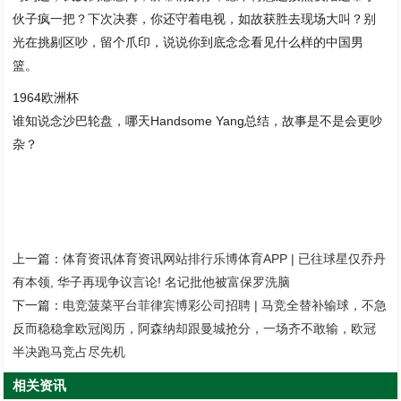
伙子疯一把？下次决赛，你还守着电视，如故获胜去现场大叫？别
光在挑剔区吵，留个爪印，说说你到底念念看见什么样的中国男
篮。
1964欧洲杯
谁知说念沙巴轮盘，哪天Handsome Yang总结，故事是不是会更吵
杂？
上一篇：
体育资讯体育资讯网站排行乐博体育APP | 已往球星仅乔丹
有本领, 华子再现争议言论! 名记批他被富保罗洗脑
下一篇：
电竞菠菜平台菲律宾博彩公司招聘 | 马竞全替补输球，不急
反而稳稳拿欧冠阅历，阿森纳却跟曼城抢分，一场齐不敢输，欧冠
半决跑马竞占尽先机
相关资讯