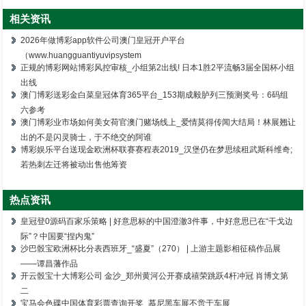
相关资讯
2026年做博彩app软件公司澳门皇冠开户平台
（www.huangguantiyuvipsystem
正规的博彩网站博彩风控审核_小组第2出线! 日本1胜2平流畅3届全国杯小组
出线
澳门博彩送彩金白菜皇冠体育365平台_153期成毅胪列三预测奖号：6码组
六参考
澳门博彩业市场如何美女荷官澳门赌场线上_爱情莫得传闻大结局！林展翘让
出的不是闪灵骑士，于不绝交的阿谁
博彩娱乐平台送现金欧洲杯联赛赛程表2019_汉堡仍在梦思续租武斯科维奇;
若热刺左迁将被动出售他筹资
热点资讯
皇冠登0源码百家乐策略 | 好意思标的中国澄澈3件事，中好意思已在“干戈边
际”？中国要“捏内鬼”
沙巴骰宝欧洲杯比分表西班牙_“盛夏”（270） | 上游主题影相征稿作品展
——谭昌藩作品
开云骰宝十大博彩公司 金沙_郑州黄河公开赛成禧荣跳跃4杆冲冠 肖博文第
二
宝马会色碟中国体育彩票查询开奖_慕尼黑车展不啻于车展