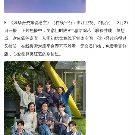
5. 《风华合资东说念主》（在线平台：浙江卫视、Z视介）：3月27
日开播，正片热播中，吴彦祖时隔9年总结综艺，联袂井胧、董想
成、谢依霖等嘉宾，从零初始盘算线下实体空间，创业经过信得过
又搞笑，在线搜索对应平台即可不雅看，无会员门槛，免费看完好
版，心爱盘算类综艺的别错过。