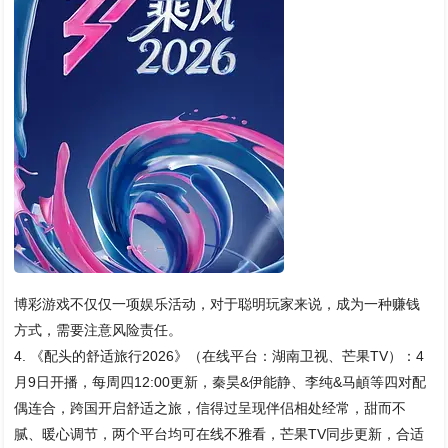
博彩游戏不仅仅一项娱乐活动，对于聪明玩家来说，成为一种赚钱
方式，需要注意风险责任。
4. 《配头的舒适旅行2026》（在线平台：湖南卫视、芒果TV）：4
月9日开播，每周四12:00更新，秦昊&伊能静、李纯&马頔等四对配
偶连合，跨国开启舒适之旅，信得过呈现伴侣相处经常，甜而不
腻、暖心调节，两个平台均可在线不雅看，芒果TV同步更新，合适