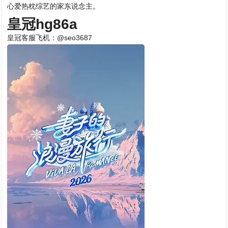
心爱热枕综艺的家东说念主。
皇冠hg86a
皇冠客服飞机：@seo3687