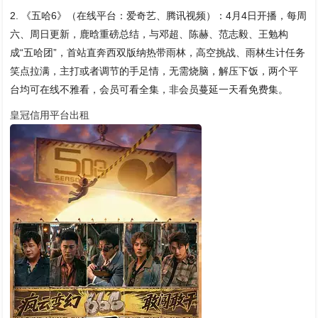
2. 《五哈6》（在线平台：爱奇艺、腾讯视频）：4月4日开播，每周
六、周日更新，鹿晗重磅总结，与邓超、陈赫、范志毅、王勉构
成“五哈团”，首站直奔西双版纳热带雨林，高空挑战、雨林生计任务
笑点拉满，主打或者调节的手足情，无需烧脑，解压下饭，两个平
台均可在线不雅看，会员可看全集，非会员蔓延一天看免费集。
皇冠信用平台出租