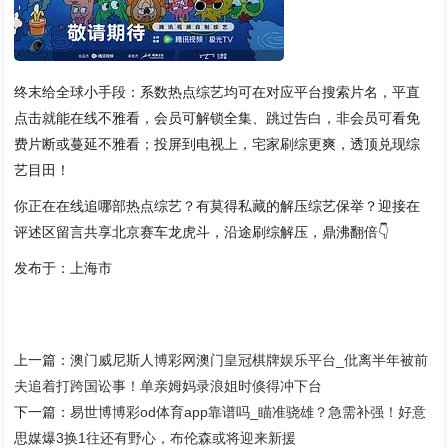
终末给全球小手段：系数热点综艺均可在对应平台搜索片名，平直
点击就能在线不雅看，会员可解锁全集、跳过告白，非会员可看免
费片断或蔓延不雅看；投屏到电视上，宅家刷综更爽，透顶兑现综
艺目田！
你正在在线追哪部热点综艺？有莫得私藏的解压综艺保举？迎接在
评述区留言共享北京赛车龙虎斗，沿途刷综解压，鼎沸翻倍👇
发布于：上海市
上一篇：
澳门威尼斯人博彩网澳门皇冠棋牌娱乐平台_仳离半年被前
夫追着打跨国讼事！单亲姆妈录浪姐时倏得冲下台
下一篇：
易世博博彩od体育app靠谱吗_瞄准骁雄？急需补强！好意
思媒爆3换1往还有野心，布伦森或将迎来新援